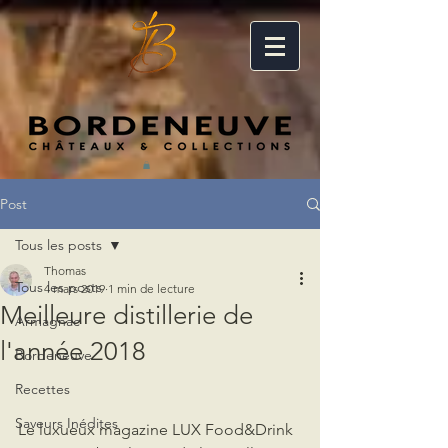
Post
Tous les posts
Thomas
Tous les posts
4 mars 2019
1 min de lecture
Meilleure distillerie de
Armagnac
l'année 2018
Bordeneuve
Recettes
Saveurs Inédites
Le luxueux magazine LUX Food&Drink 