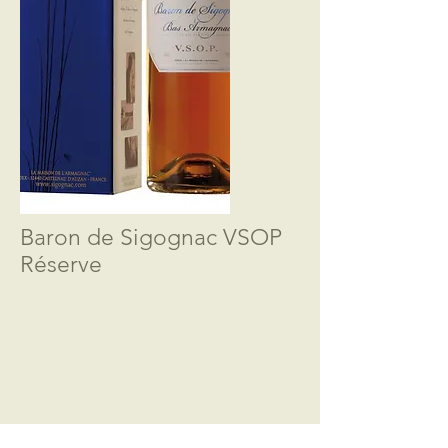
Baron de Sigognac VSOP
Réserve
Présentation :Bouteille armagnacaise 70 cl avec étui
Terroir : Terre de sables fauves.
Cépages utilisés : Ugni-Blanc 100 %
Distillation : Alambic continu armagnacais à 56%.
Vieillissement en fut de chêne français de la forêt
du Limousin.
Notes de dégustation : Couleur jaune d’or ambré,
limpide. Il dégage des notes fleuries et de prunes
très caractéristiques.En bouche, suave vanillé avec
des pointes de fruits cuits.
Belle finale alliant un léger boisé et d’excellents