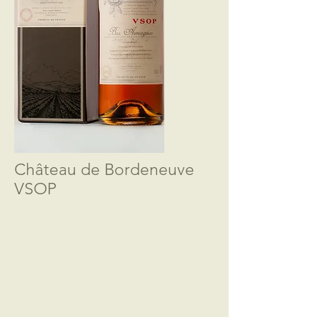
Château de Bordeneuve
VSOP
Présentation : Bouteille de 70, en Etui luxe
Terroir : Terre de sables fauves. Cépages utilisés :
100 % Ugni Blanc
Distillation : Chaudière de type armagnacaise et
distillation en une seule chauffe à un
degré d’acool de 56 %.
Vieillissement : 5 ans en fût de chêne.
Degré d’alcool : 41% vol.
Notes de dégustation : Couleur jaune d’or ambré,
limpide.
Il dégage des notes de fleurs et de prunes très