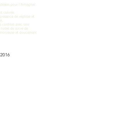
 idéales pour l'Armagnac
t cuivrés.
présence de réglisse et
n.
 confites avec une
 notes de sucre de
armonieuse et doucement
-2016