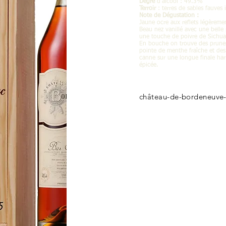
Degré
d’alcool : 49.3%
Terroir
: terres de sables fauves
Note de Dégustation :
Jaune ocre aux reflets légèremen
Beau nez vanillé avec une belle 
une touche de poivre de Sichua
En bouche on trouve des prunes
pointe de menthe fraîche et des
canne sur une longue finale h
épicée.
château-de-bordeneuve