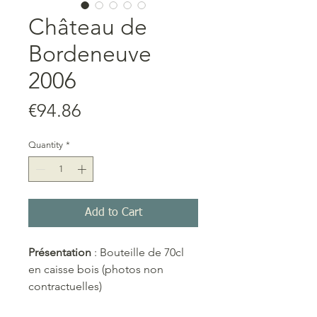
Château de
Bordeneuve
2006
Price
€94.86
Quantity
*
Add to Cart
Présentation
: Bouteille de 70cl
en caisse bois (photos non
contractuelles)
Degré
d’alcool : 47.5%