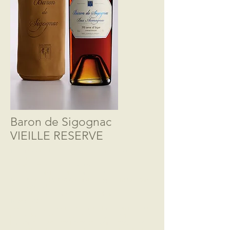
Baron de Sigognac
VIEILLE RESERVE
Présentation: Bouteille 70 cl numérotée avec étui
en cuir.
Terroir: Terre de sables fauves
Variété de raisins: Ugni-Blanc & Baco
Distillation : Alambic continu de type Armagnacais,
distillation à 56%
Age : Jusqu’à 70 ans en fûts de chêne.
Degré : 40°
Notes de dégustation: Belle robe brune ambrée aux
reflets dorés. Nez élégant et suave, puissant et
harmonieux avec des notes de raisins secs, fruits