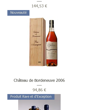
Prix
144,53 €
Nouveauté
Château de Bordeneuve 2006
Prix
94,86 €
Produit Rare et d'Exception