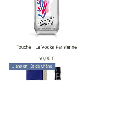
Touché - La Vodka Parisienne
Prix
50,00 €
3 ans en Fût de Chêne