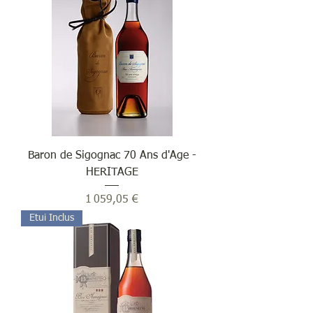
Baron de Sigognac 70 Ans d'Age -
HERITAGE
Prix
1 059,05 €
Etui Inclus