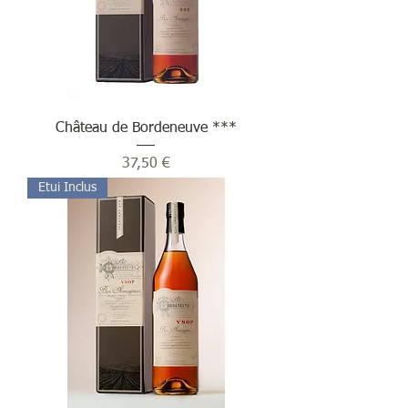
Château de Bordeneuve ***
Prix
37,50 €
Etui Inclus