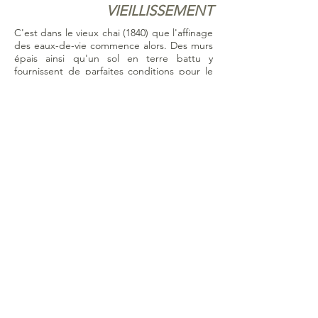
VIEILLISSEMENT
C'est dans le vieux chai (1840) que l'affinage
des eaux-de-vie commence alors. Des murs
épais ainsi qu'un sol en terre battu y
fournissent de parfaites conditions pour le
vieillissement des eaux-de-vie qui a lieu
dans des fûts neufs de chêne Français.
Les fûts de haute facture sont
soigneusement sélectionnés pour la qualité
de leur bois et la précision de leur brûlage;
ils proviennent des meilleurs tonneliers de
France.
NOTRE PHILOSOPHIE