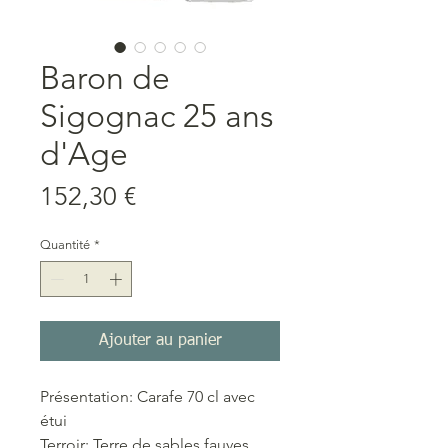
Baron de
Sigognac 25 ans
d'Age
Prix
152,30 €
Quantité
*
Ajouter au panier
Présentation: Carafe 70 cl avec
étui
Terroir: Terre de sables fauves