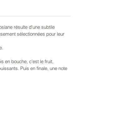
ster à tout moment de la
 :
ritif, à savourer sur glace, avec
mousseux ou, luxe suprême,
siane résulte d'une subtile
usement sélectionnées pour leur
u Champagne ; sa puissance
que permet de réaliser
e.
reux délicieux cocktails.
gestif, pure, dans une tasse à
en bouche, c’est le fruit,
core tiède.
ssants. Puis en finale, une note
isine, la Grande Josiane permet
enter salades de fruits,
 ou encore de cuisiner
lentes crêpes flambées