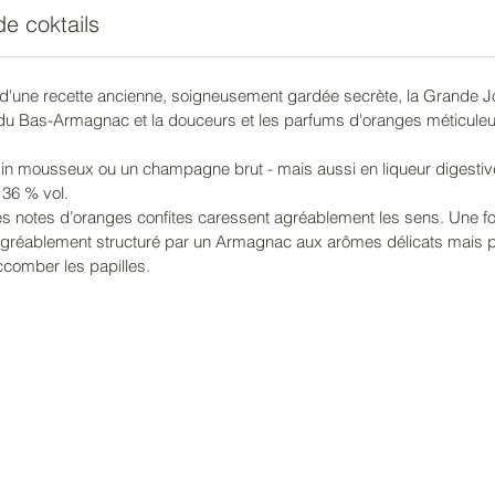
se dégu
de coktails
journée
- En apé
un vin 
 d'une recette ancienne, soigneusement gardée secrète, la Grande Jo
rce du Bas-Armagnac et la douceurs et les parfums d'oranges méticule
avec d
aromati
vin mousseux ou un champagne brut - mais aussi en liqueur digestiv
de nomb
 36 % vol.
- En di
 notes d’oranges confites caressent agréablement les sens. Une fois 
café en
agréablement structuré par un Armagnac aux arômes délicats mais pui
- En cu
ccomber les papilles.
d’agrém
sorbets
d’excel