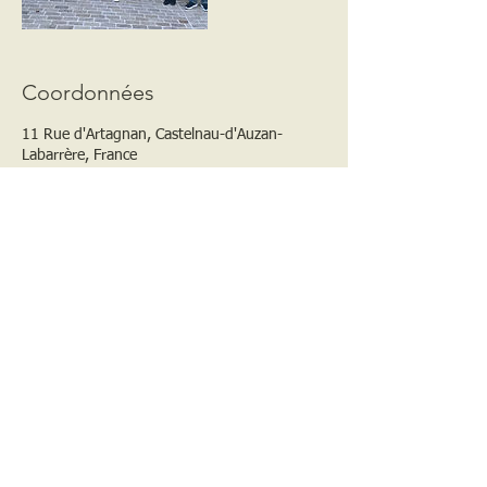
Coordonnées
11 Rue d'Artagnan, Castelnau-d'Auzan-
Labarrère, France
+33 562292649
info@maison-armagnac.com
Bordeneuve Châteaux & Collections
Castelnau d'Auzan - France
Appelez-nous
CONTACT
info@maison-armagnac.com