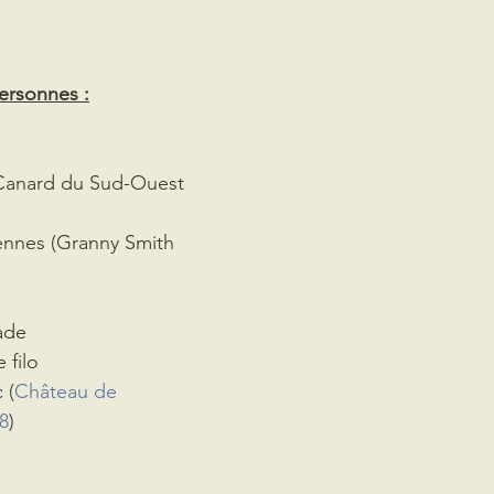
ersonnes :
Canard du Sud-Ouest 
nes (Granny Smith 
ade
 filo
 (
Château de 
8
)