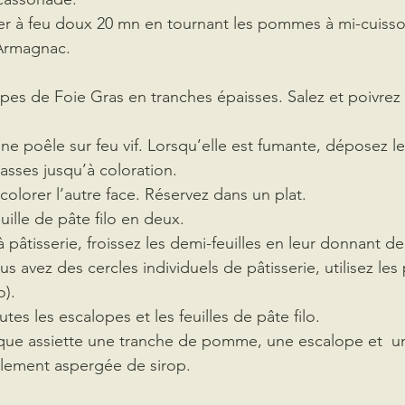
ser à feu doux 20 mn en tournant les pommes à mi-cuisso
Armagnac.
lopes de Foie Gras en tranches épaisses. Salez et poivre
une poêle sur feu vif. Lorsqu’elle est fumante, déposez l
asses jusqu’à coloration. 
olorer l’autre face. Réservez dans un plat.
uille de pâte filo en deux.
 pâtisserie, froissez les demi-feuilles en leur donnant de
us avez des cercles individuels de pâtisserie, utilisez les
o).
tes les escalopes et les feuilles de pâte filo.
que assiette une tranche de pomme, une escalope et  une
blement aspergée de sirop.