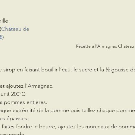
ille
(
Château de 
8
)
Recette à l'Armagnac Chatea
sirop en faisant bouillir l’eau, le sucre et la ½ gousse de
r et ajoutez l’Armagnac.
our à 200°C. 
es pommes entières. 
 chaque extrémité de la pomme puis taillez chaque pomm
les épaisses.
 faites fondre le beurre, ajoutez les morceaux de pomme
cassonade. 