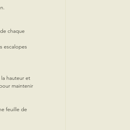
n. 
z de chaque 
es escalopes 
 la hauteur et 
 pour maintenir 
 feuille de 