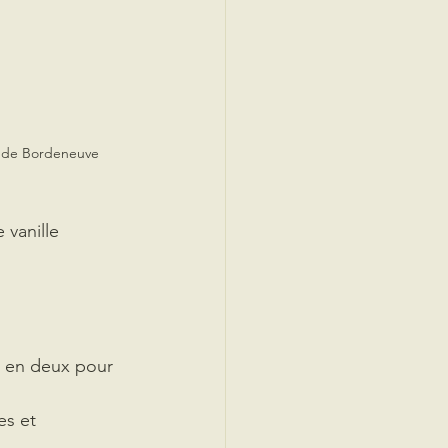
u de Bordeneuve
 vanille 
e en deux pour 
s et 