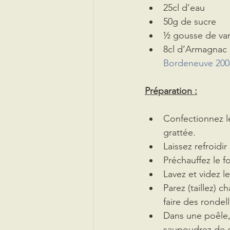
25cl d’eau
50g de sucre
½ gousse de van
8cl d’Armagnac 
Bordeneuve 200
Préparation :
Confectionnez le 
grattée. 
Laissez refroidi
Préchauffez le f
Lavez et videz l
Parez (taillez)
faire des rondel
Dans une poêle,
saupoudrez de 