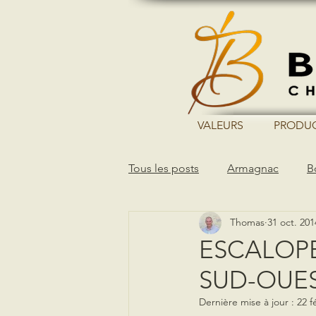
VALEURS
PRODU
Tous les posts
Armagnac
B
Thomas
31 oct. 201
ESCALOPE
SUD-OUES
Dernière mise à jour :
22 f