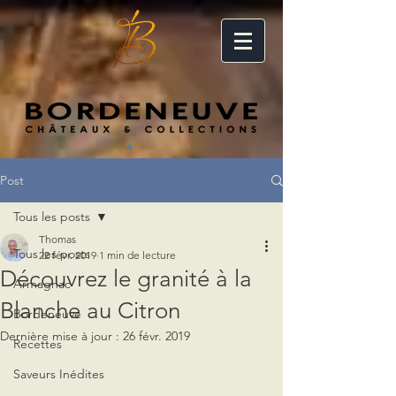
Post
Tous les posts
Thomas
Tous les posts
22 févr. 2019
1 min de lecture
Découvrez le granité à la
Armagnac
Blanche au Citron
Bordeneuve
Dernière mise à jour :
26 févr. 2019
Recettes
Saveurs Inédites